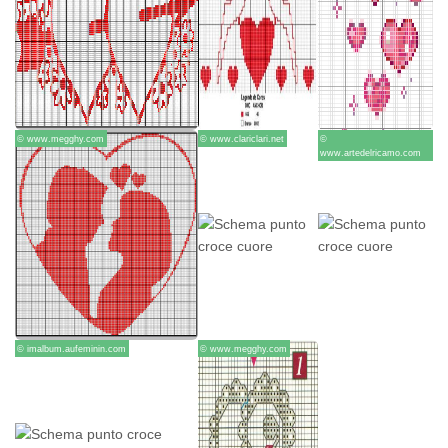
© www.megghy.com
© www.clariclari.net
©
www.artedelricamo.com
© imalbum.aufeminin.com
© www.megghy.com